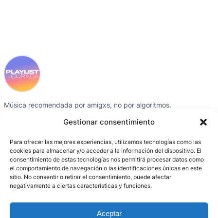
Música recomendada por amigxs, no por algoritmos.
Instagram
Spotify
Gestionar consentimiento
Para ofrecer las mejores experiencias, utilizamos tecnologías como las
SECCIONES
CRÉDITOS
CONTACTO
cookies para almacenar y/o acceder a la información del dispositivo. El
consentimiento de estas tecnologías nos permitirá procesar datos como
Playlists
Gris García
Instagram
el comportamiento de navegación o las identificaciones únicas en este
Colaboradorxs
BCN Producció /
Spotify
sitio. No consentir o retirar el consentimiento, puede afectar
negativamente a ciertas características y funciones.
Activaciones
Entornos digitales
Sobre el proyecto
Aceptar