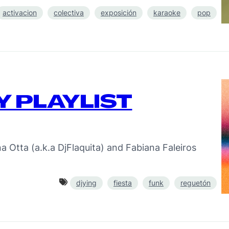
activacion
colectiva
exposición
karaoke
pop
Y PLAYLIST
na Otta (a.k.a DjFlaquita) and Fabiana Faleiros
djying
fiesta
funk
reguetón