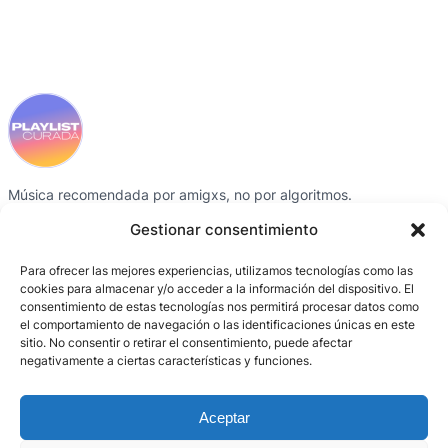
Música recomendada por amigxs, no por algoritmos.
Instagram
Spotify
Gestionar consentimiento
Para ofrecer las mejores experiencias, utilizamos tecnologías como las
SECCIONES
CRÉDITOS
CONTACTO
cookies para almacenar y/o acceder a la información del dispositivo. El
consentimiento de estas tecnologías nos permitirá procesar datos como
Playlists
Gris García
Instagram
el comportamiento de navegación o las identificaciones únicas en este
Colaboradorxs
BCN Producció /
Spotify
sitio. No consentir o retirar el consentimiento, puede afectar
negativamente a ciertas características y funciones.
Activaciones
Entornos digitales
Sobre el proyecto
Aceptar