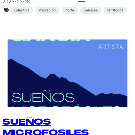
2025-03-18
colectiva
migración
norte
paisajes
territorios
SUEÑOS
MICROFÓSILES