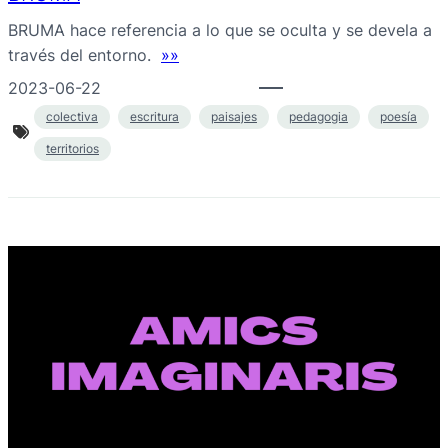
BRUMA hace referencia a lo que se oculta y se devela a
través del entorno.
»»
2023-06-22
colectiva
escritura
paisajes
pedagogia
poesía
territorios