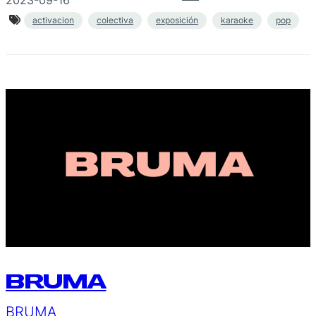
activacion
colectiva
exposición
karaoke
pop
BRUMA
BRUMA