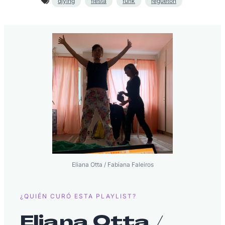
djying
fiesta
funk
reguetón
Eliana Otta / Fabiana Faleiros
¿QUIÉN CURÓ ESTA PLAYLIST?
Eliana Otta /