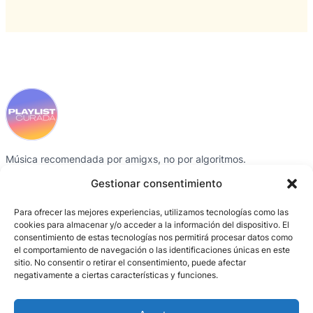
Música recomendada por amigxs, no por algoritmos.
Instagram
Spotify
Gestionar consentimiento
Para ofrecer las mejores experiencias, utilizamos tecnologías como las
SECCIONES
CRÉDITOS
CONTACTO
cookies para almacenar y/o acceder a la información del dispositivo. El
consentimiento de estas tecnologías nos permitirá procesar datos como
Playlists
Gris García
Instagram
el comportamiento de navegación o las identificaciones únicas en este
Colaboradorxs
BCN Producció /
Spotify
sitio. No consentir o retirar el consentimiento, puede afectar
negativamente a ciertas características y funciones.
Activaciones
Entornos digitales
Sobre el proyecto