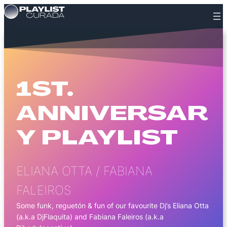
Saltar
al
contenido
1ST.
ANNIVERSAR
Y PLAYLIST
ELIANA OTTA / FABIANA
FALEIROS
Some funk, reguetón & fun of our favourite Dj’s Eliana Otta
(a.k.a DjFlaquita) and Fabiana Faleiros (a.k.a