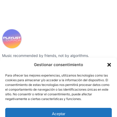
Music recommended by friends, not by algorithms.
Instagram
Spotify
Gestionar consentimiento
Para ofrecer las mejores experiencias, utilizamos tecnologías como las
SITE MAP
CREDITS
CONTACT
cookies para almacenar y/o acceder a la información del dispositivo. El
consentimiento de estas tecnologías nos permitirá procesar datos como
Playlists
Gris García
Instagram
el comportamiento de navegación o las identificaciones únicas en este
Collaborators
BCN Producció /
Spotify
sitio. No consentir o retirar el consentimiento, puede afectar
negativamente a ciertas características y funciones.
Activations
Entornos digitales
About the project
Aceptar