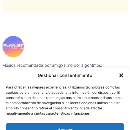
Música recomendada por amigxs, no por algoritmos.
Instagram
Spotify
Gestionar consentimiento
Para ofrecer las mejores experiencias, utilizamos tecnologías como las
SECCIONES
CRÉDITOS
CONTACTO
cookies para almacenar y/o acceder a la información del dispositivo. El
consentimiento de estas tecnologías nos permitirá procesar datos como
Playlists
Gris García
Instagram
el comportamiento de navegación o las identificaciones únicas en este
Colaboradorxs
BCN Producció /
Spotify
sitio. No consentir o retirar el consentimiento, puede afectar
negativamente a ciertas características y funciones.
Activaciones
Entornos digitales
Sobre el proyecto
Aceptar