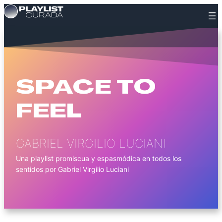
Saltar
al
contenido
SPACE TO
FEEL
GABRIEL VIRGILIO LUCIANI
Una playlist promiscua y espasmódica en todos los
sentidos por Gabriel Virgilio Luciani