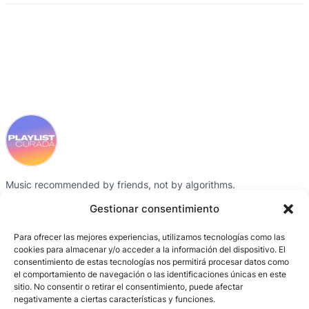
Music recommended by friends, not by algorithms.
Instagram
Spotify
Gestionar consentimiento
Para ofrecer las mejores experiencias, utilizamos tecnologías como las
SITE MAP
CREDITS
CONTACT
cookies para almacenar y/o acceder a la información del dispositivo. El
consentimiento de estas tecnologías nos permitirá procesar datos como
Playlists
Gris García
Instagram
el comportamiento de navegación o las identificaciones únicas en este
Collaborators
BCN Producció /
Spotify
sitio. No consentir o retirar el consentimiento, puede afectar
negativamente a ciertas características y funciones.
Activations
Entornos digitales