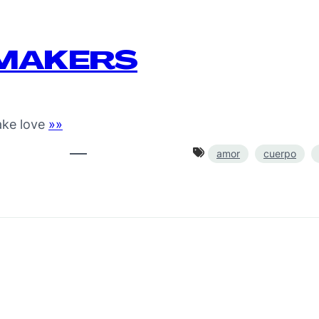
MAKERS
ake love
»»
amor
cuerpo