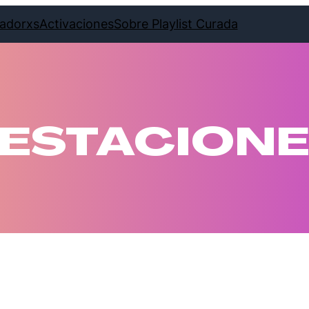
adorxs
Activaciones
Sobre Playlist Curada
ESTACION