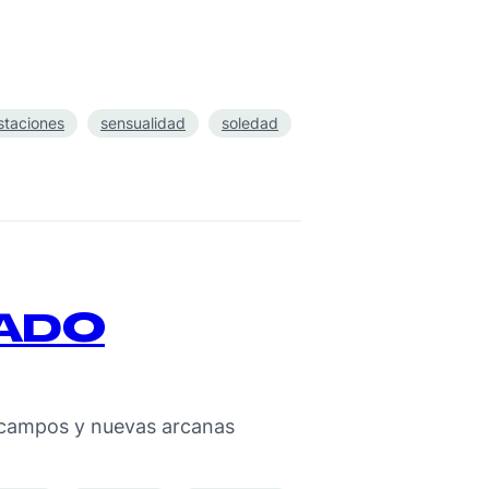
staciones
sensualidad
soledad
RADO
s campos y nuevas arcanas