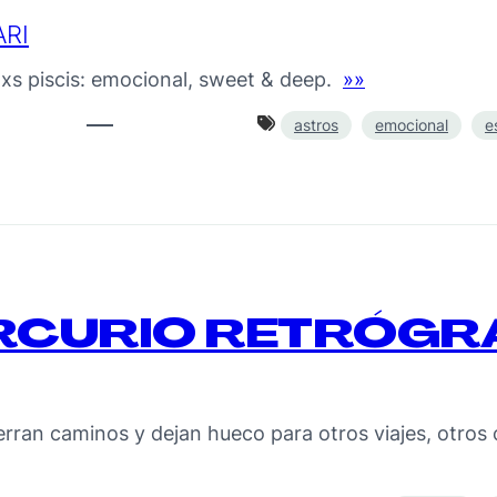
RI
 lxs piscis: emocional, sweet & deep.
»»
astros
emocional
e
ERCURIO RETRÓG
erran caminos y dejan hueco para otros viajes, otro